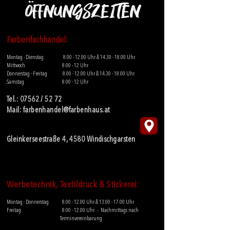
Öffnungszeiten
Fa
rbenfachhandel:
Montag - Dienstag
8.00 - 12.00
Uhr &
14.30 - 18.00
Uhr
Mittwoch 8.00 - 12 Uhr
Donnerstag - Freitag
8.00 - 12.00
Uhr
&
14.30 - 18.00
Uhr
Samstag 8.00 - 12 Uhr
Tel.:
07562 / 52 72
Mail:
farbenhandel@farbenhaus.at
Gleinkerseestraße 4, 4580 Windischgarsten
Werbetechnik, Textildruck & Stickerei:
Montag - Donnerstag
8.00 - 12.00
Uhr &
13.00 - 17.00
Uhr
-
Freitag
8.00 - 12.00
Uhr
Nachmittags nach
Terminvereinbarung