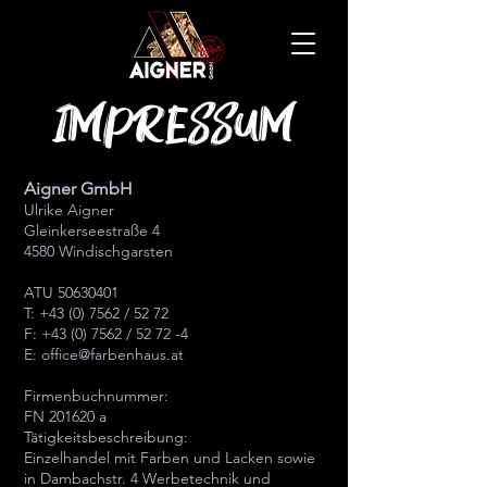
IMPRESSUM
Aigner GmbH
Ulrike Aigner
Gleinkerseestraße 4
4580 Windischgarsten
ATU 50630401
T: +43 (0) 7562 / 52 72
F: +43 (0) 7562 / 52 72 -4
E: office@farbenhaus.at
Firmenbuchnummer:
FN 201620 a
Tätigkeitsbeschreibung:
Einzelhandel mit Farben und Lacken sowie
in Dambachstr. 4 Werbetechnik und